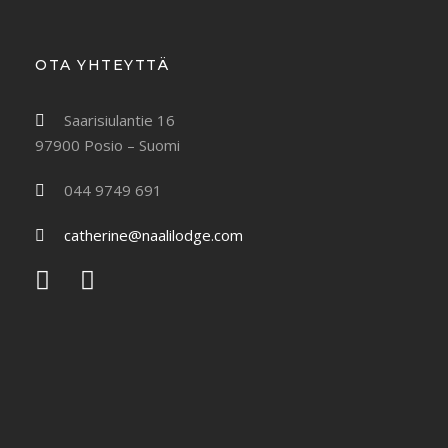
OTA YHTEYTTÄ
Saarisiulantie 16
97900 Posio – Suomi
044 9749 691
catherine@naalilodge.com