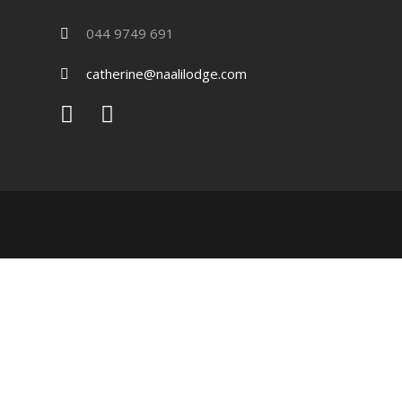
044 9749 691
catherine@naalilodge.com