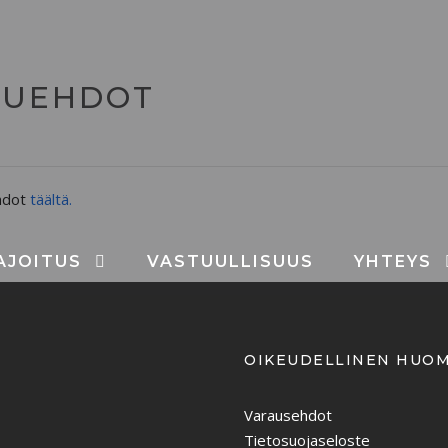
LUEHDOT
ehdot
täältä.
AJOITUS
VASTUULLISUUS
YHTEYS
OIKEUDELLINEN HUO
Varausehdot
Tietosuojaseloste