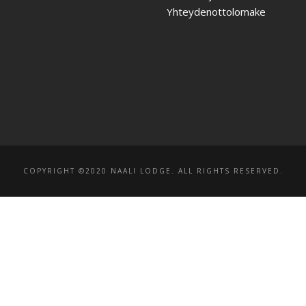
Yhteydenottolomake
COPYRIGHT ©2020 NAALI LODGE. ALL RIGHTS RESERVED.