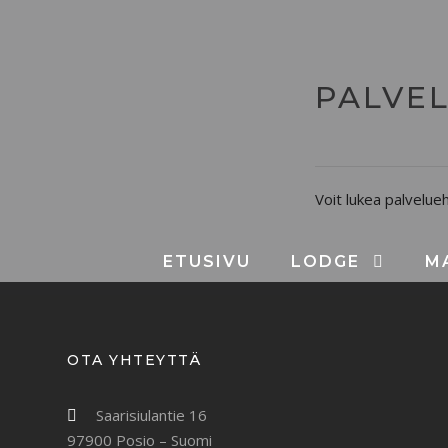
PALVE
Voit lukea palvelu
ETUSIVU
LODGE
M
OTA YHTEYTTÄ
Saarisiulantie 16
97900 Posio – Suomi